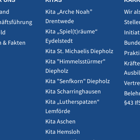
R UNS
KITAS
KARR
tand
Kita „Arche Noah”
Wir al
Drentwede
häftsführung
Stell
Kita „Spiel(t)räume“
ild
Initi
Eydelstedt
n & Fakten
Bunde
Kita St. Michaelis Diepholz
Prakt
Kita "Himmelsstürmer"
Kräfte
Diepholz
Ausbi
Kita "Senfkorn" Diepholz
Vertr
Kita Scharringhausen
Beleh
Kita „Lutherspatzen“
§43 If
Lemförde
Kita Aschen
Kita Hemsloh