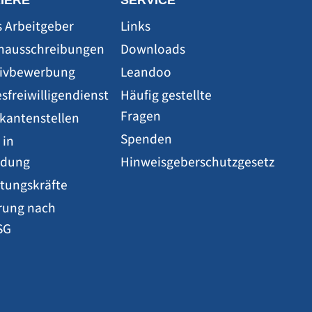
IERE
SERVICE
s Arbeitgeber
Links
enausschreibungen
Downloads
ativbewerbung
Leandoo
sfreiwilligendienst
Häufig gestellte
Fragen
ikantenstellen
Spenden
 in
ldung
Hinweisgeberschutzgesetz
etungskräfte
rung nach
SG