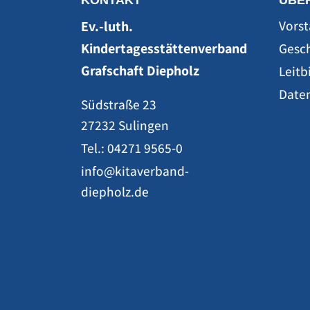
KONTAKT
ÜBE
Vors
Ev.-luth.
Kindertagesstättenverband
Gesc
Grafschaft Diepholz
Leitb
Date
Südstraße 23
27232 Sulingen
Tel.: 04271 9565-0