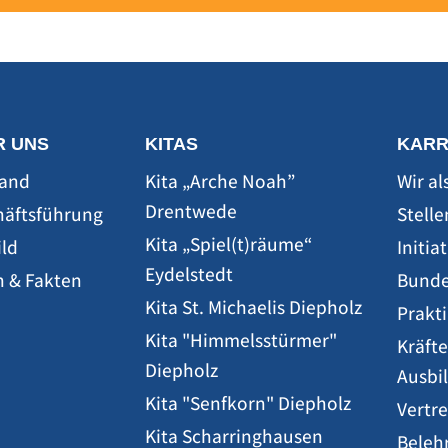
R UNS
KITAS
KARR
tand
Kita „Arche Noah”
Wir al
Drentwede
häftsführung
Stell
Kita „Spiel(t)räume“
ild
Initi
Eydelstedt
n & Fakten
Bunde
Kita St. Michaelis Diepholz
Prakt
Kita "Himmelsstürmer"
Kräfte
Diepholz
Ausbi
Kita "Senfkorn" Diepholz
Vertr
Kita Scharringhausen
Beleh