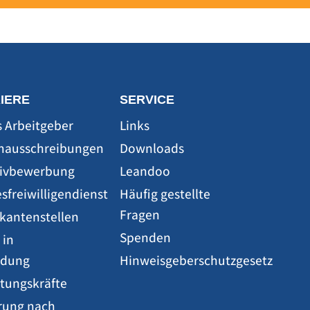
IERE
SERVICE
s Arbeitgeber
Links
enausschreibungen
Downloads
ativbewerbung
Leandoo
sfreiwilligendienst
Häufig gestellte
Fragen
ikantenstellen
Spenden
 in
ldung
Hinweisgeberschutzgesetz
etungskräfte
rung nach