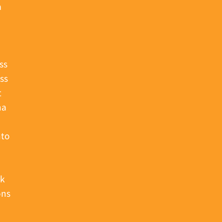
a
ss
ss
t
na
nto
uk
ons