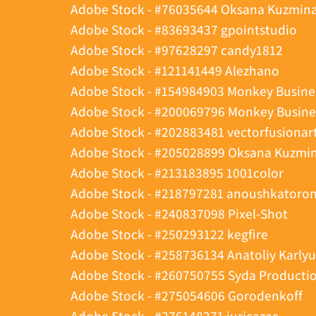
Adobe Stock - #76035644 Oksana Kuzmin
Adobe Stock - #83693437 gpointstudio
Adobe Stock - #97628297 candy1812
Adobe Stock - #121141449 Alezhano
Adobe Stock - #154984903 Monkey Busine
Adobe Stock - #200069796 Monkey Busine
Adobe Stock - #202883481 vectorfusionar
Adobe Stock - #205028899 Oksana Kuzmi
Adobe Stock - #213183895 1001color
Adobe Stock - #218797281 anoushkatoro
Adobe Stock - #240837098 Pixel-Shot
Adobe Stock - #250293122 kegfire
Adobe Stock - #258736134 Anatoliy Karly
Adobe Stock - #260750755 Syda Producti
Adobe Stock - #275054606 Gorodenkoff
Adobe Stock - #276148271 iuricazac