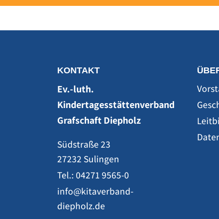
KONTAKT
ÜBE
Vors
Ev.-luth.
Kindertagesstättenverband
Gesc
Grafschaft Diepholz
Leitb
Date
Südstraße 23
27232 Sulingen
Tel.: 04271 9565-0