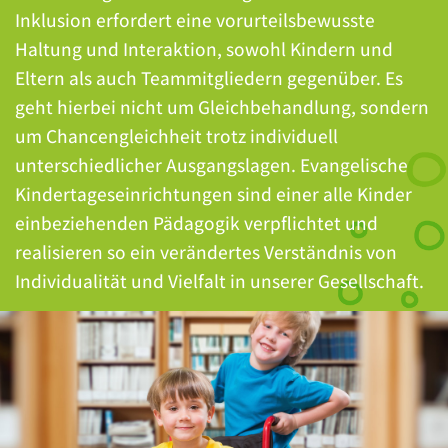
Inklusion erfordert eine vorurteilsbewusste
Haltung und Interaktion, sowohl Kindern und
Eltern als auch Teammitgliedern gegenüber. Es
geht hierbei nicht um Gleichbehandlung, sondern
um Chancengleichheit trotz individuell
unterschiedlicher Ausgangslagen. Evangelische
Kindertageseinrichtungen sind einer alle Kinder
einbeziehenden Pädagogik verpflichtet und
realisieren so ein verändertes Verständnis von
Individualität und Vielfalt in unserer Gesellschaft.