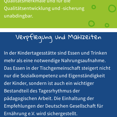
Qualitätsmerkmale und für die
Qualitätsentwicklung und -sicherung
unabdingbar.
Verpflegung und Mahlzeiten
In der Kindertagesstätte sind Essen und Trinken
mehr als eine notwendige Nahrungsaufnahme.
Das Essen in der Tischgemeinschaft steigert nicht
nur die Sozialkompetenz und Eigenständigkeit
der Kinder, sondern ist auch ein wichtiger
Bestandteil des Tagesrhythmus der
pädagogischen Arbeit. Die Einhaltung der
Empfehlungen der Deutschen Gesellschaft für
Ernährung e.V. wird sichergestellt.