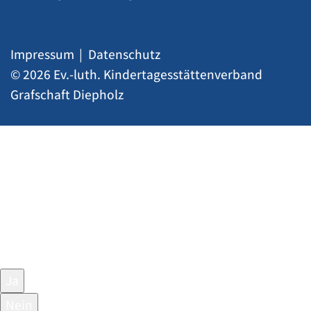
Impressum
Datenschutz
© 2026 Ev.-luth. Kindertagesstättenverband
Grafschaft Diepholz
DATENSCHUTZHINWEIS
Diese Webseite verwendet Google Maps. Um hier die
Google Maps Karte zu sehen, stimmen Sie bitte zu,
dass diese vom Google-Server geladen wird. Ggf.
werden hierbei auch personenbezogene Daten an
Google übermittelt. Weitere Informationen finden sie
HIER