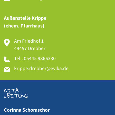
Außenstelle Krippe
(ehem. Pfarrhaus)
Am Friedhof 1
49457 Drebber
Tel.: 05445 9866330
KITA
LEITUNG
Corinna Schomschor