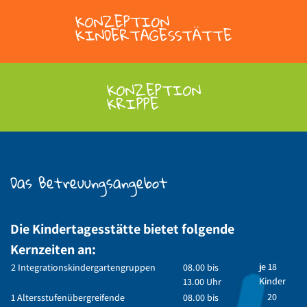
KONZEPTION
KINDERTAGESSTÄTTE
KONZEPTION
KRIPPE
Das Betreuungsangebot
Die Kindertagesstätte bietet folgende
Kernzeiten an:
je 18
2 Integrationskindergartengruppen
08.00 bis
Kinder
13.00 Uhr
20
1 Altersstufenübergreifende
08.00 bis