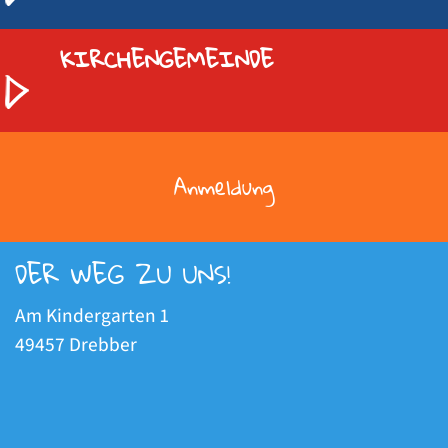
KIRCHENGEMEINDE
Anmeldung
DER WEG ZU UNS!
Am Kindergarten 1
49457 Drebber